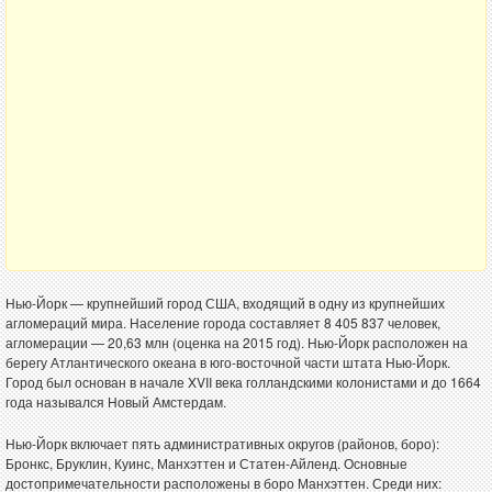
Нью-Йорк — крупнейший город США, входящий в одну из крупнейших
агломераций мира. Население города составляет 8 405 837 человек,
агломерации — 20,63 млн (оценка на 2015 год). Нью-Йорк расположен на
берегу Атлантического океана в юго-восточной части штата Нью-Йорк.
Город был основан в начале XVII века голландскими колонистами и до 1664
года назывался Новый Амстердам.
Нью-Йорк включает пять административных округов (районов, боро):
Бронкс, Бруклин, Куинс, Манхэттен и Статен-Айленд. Основные
достопримечательности расположены в боро Манхэттен. Среди них: