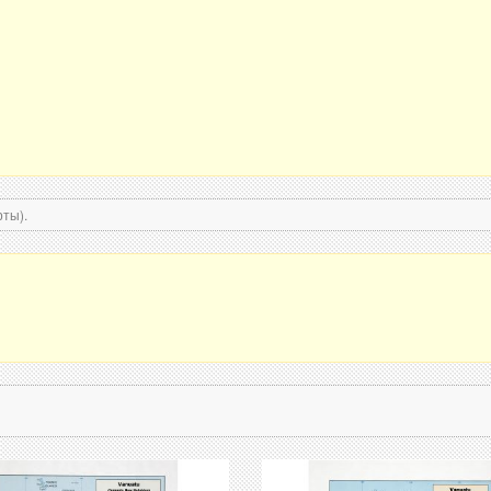
рты).