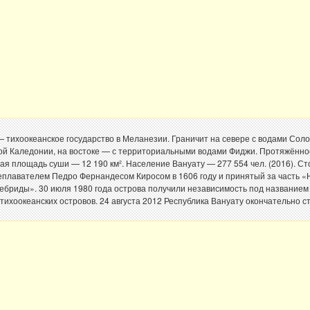
тихоокеанское государство в Меланезии. Граничит на севере с водами Соло
ой Каледонии, на востоке — с территориальными водами Фиджи. Протяжённо
я площадь суши — 12 190 км². Население Вануату — 277 554 чел. (2016). С
еплавателем Педро Фернандесом Киросом в 1606 году и принятый за часть «
бриды». 30 июля 1980 года острова получили независимость под названием
ихоокеанских островов. 24 августа 2012 Республика Вануату окончательно с