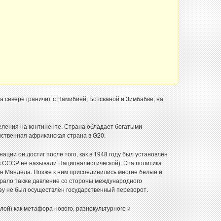
 севере граничит с Намибией, Ботсваной и Зимбабве, на
еления на континенте. Страна обладает богатыми
ственная африканская страна в G20.
ии он достиг после того, как в 1948 году был установлен
в СССР её называли Националистической). Эта политика
сон Мандела. Позже к ним присоединились многие белые и
грало также давление со стороны международного
зу не был осуществлён государственный переворот.
й) как метафора нового, разнокультурного и