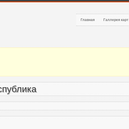
Главная
Галлерея кар
спублика