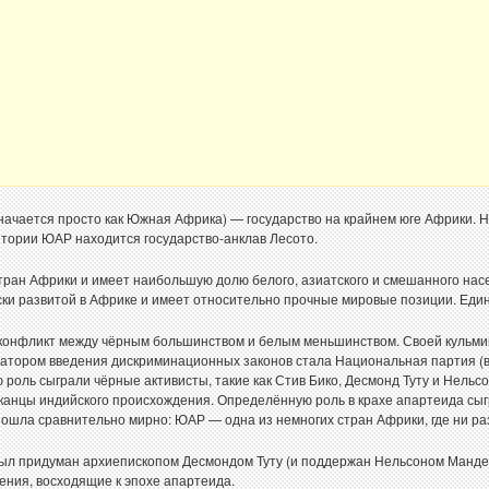
чается просто как Южная Африка) — государство на крайнем юге Африки. На
тории ЮАР находится государство-анклав Лесото.
ран Африки и имеет наибольшую долю белого, азиатского и смешанного нас
ки развитой в Африке и имеет относительно прочные мировые позиции. Един
онфликт между чёрным большинством и белым меньшинством. Своей кульминац
иатором введения дискриминационных законов стала Национальная партия (
ю роль сыграли чёрные активисты, такие как Стив Бико, Десмонд Туту и Нель
канцы индийского происхождения. Определённую роль в крахе апартеида сы
зошла сравнительно мирно: ЮАР — одна из немногих стран Африки, где ни ра
ыл придуман архиепископом Десмондом Туту (и поддержан Нельсоном Мандело
ния, восходящие к эпохе апартеида.