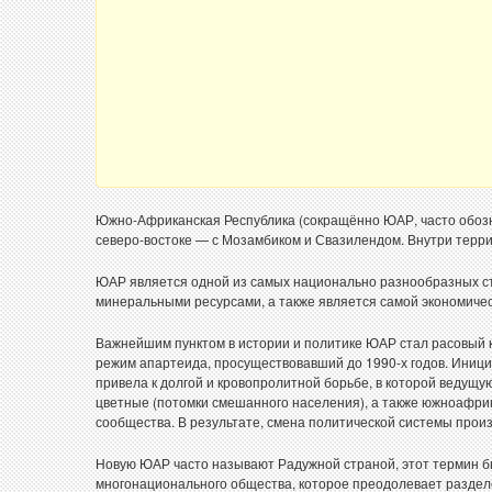
Южно-Африканская Республика (сокращённо ЮАР, часто обозна
северо-востоке — с Мозамбиком и Свазилендом. Внутри терри
ЮАР является одной из самых национально разнообразных ст
минеральными ресурсами, а также является самой экономичес
Важнейшим пунктом в истории и политике ЮАР стал расовый к
режим апартеида, просуществовавший до 1990-х годов. Иниц
привела к долгой и кровопролитной борьбе, в которой ведущу
цветные (потомки смешанного населения), а также южноафри
сообщества. В результате, смена политической системы прои
Новую ЮАР часто называют Радужной страной, этот термин б
многонационального общества, которое преодолевает разделе