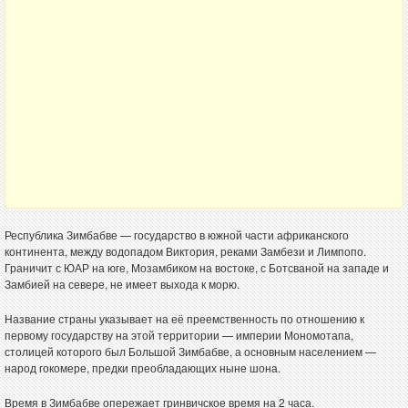
Республика Зимбабве — государство в южной части африканского
континента, между водопадом Виктория, реками Замбези и Лимпопо.
Граничит с ЮАР на юге, Мозамбиком на востоке, с Ботсваной на западе и
Замбией на севере, не имеет выхода к морю.
Название страны указывает на её преемственность по отношению к
первому государству на этой территории — империи Мономотапа,
столицей которого был Большой Зимбабве, а основным населением —
народ гокомере, предки преобладающих ныне шона.
Время в Зимбабве опережает гринвичское время на 2 часа.