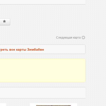
Следующая карта
реть все карты Зимбабве