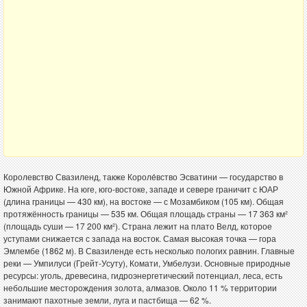
Королевство Свазиленд, также Короле́вство Эсватини — государство в
Южной Африке. На юге, юго-востоке, западе и севере граничит с ЮАР
(длина границы — 430 км), на востоке — с Мозамбиком (105 км). Общая
протяжённость границы — 535 км. Общая площадь страны — 17 363 км²
(площадь суши — 17 200 км²). Страна лежит на плато Велд, которое
уступами снижается с запада на восток. Самая высокая точка — гора
Эмлембе (1862 м). В Свазиленде есть несколько пологих равнин. Главные
реки — Умпилуси (Грейт-Усуту), Комати, Умбелузи. Основные природные
ресурсы: уголь, древесина, гидроэнергетический потенциал, леса, есть
небольшие месторождения золота, алмазов. Около 11 % территории
занимают пахотные земли, луга и пастбища — 62 %.