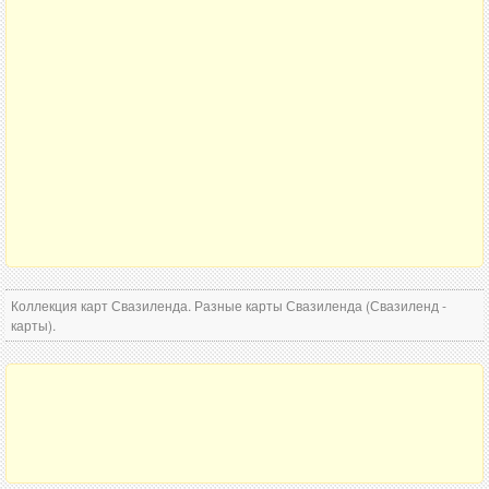
Коллекция карт Свазиленда. Разные карты Свазиленда (Свазиленд -
карты).