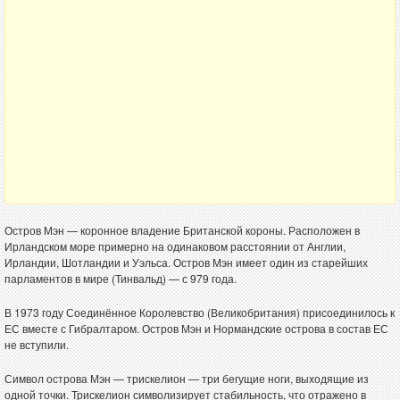
Остров Мэн — коронное владение Британской короны. Расположен в
Ирландском море примерно на одинаковом расстоянии от Англии,
Ирландии, Шотландии и Уэльса. Остров Мэн имеет один из старейших
парламентов в мире (Тинвальд) — с 979 года.
В 1973 году Соединённое Королевство (Великобритания) присоединилось к
ЕС вместе с Гибралтаром. Остров Мэн и Нормандские острова в состав ЕС
не вступили.
Символ острова Мэн — трискелион — три бегущие ноги, выходящие из
одной точки. Трискелион символизирует стабильность, что отражено в