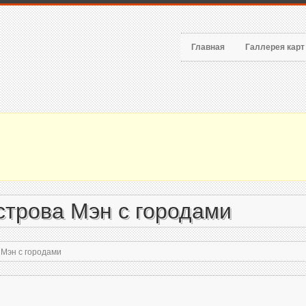
Главная
Галлерея кар
строва Мэн с городами
 Мэн с городами