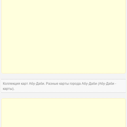
Коллекция карт Абу-Даби. Разные карты города Абу-Даби (Абу-Даби -
карты).