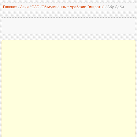
Главная
/
Азия
/
ОАЭ (Объединённые Арабские Эмираты)
/
Абу-Даби