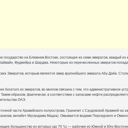
государство на Ближнем Востоке, состоящее из семи эмиратов, каждый из 
-Кайвайн, Фуджейра и Шарджа. Некоторые из перечисленных эмиратов попада
ких Эмиратов, которым является эмир крупнейшего эмирата Абу-Даби. Сто
ее богатого из эмиратов, во многом связана с тем, что административное ус
 Таким образом, фактически, в соответствии с запасами нефти распределяет
вительства ОАЭ.
точной части Аравийского полуострова. Граничит с Саудовской Аравией на за
 анклав, вилайет Мусандама Мадха). Омывается водами Персидского и Оманск
яющее большинство из которых (до 70 %) — рабочие из Южной и Юго-Восточ