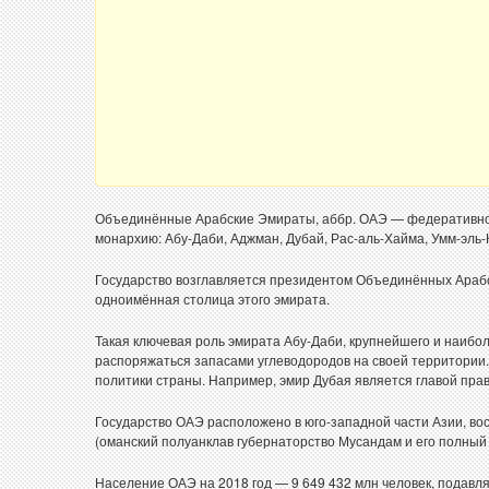
Объединённые Арабские Эмираты, аббр. ОАЭ — федеративное 
монархию: Абу-Даби, Аджман, Дубай, Рас-аль-Хайма, Умм-эль
Государство возглавляется президентом Объединённых Арабс
одноимённая столица этого эмирата.
Такая ключевая роль эмирата Абу-Даби, крупнейшего и наибол
распоряжаться запасами углеводородов на своей территории.
политики страны. Например, эмир Дубая является главой пра
Государство ОАЭ расположено в юго-западной части Азии, вос
(оманский полуанклав губернаторство Мусандам и его полный
Население ОАЭ на 2018 год — 9 649 432 млн человек, подавл