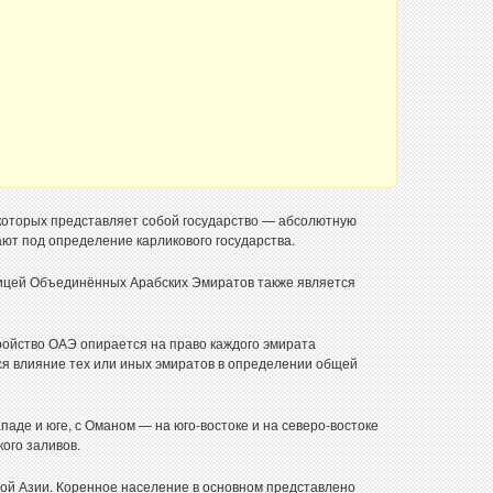
которых представляет собой государство — абсолютную
ют под определение карликового государства.
лицей Объединённых Арабских Эмиратов также является
тройство ОАЭ опирается на право каждого эмирата
ся влияние тех или иных эмиратов в определении общей
паде и юге, с Оманом — на юго-востоке и на северо-востоке
ого заливов.
ной Азии. Коренное население в основном представлено