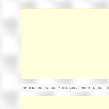
Коллекция карт Нигерии. Разные карты Нигерии (Нигерия - ка