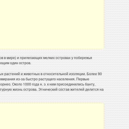
ов в мире) и прилегающих мелких островах у побережья
ающим один остров.
ых растений и животных в относительной изоляции. Более 90
вымирания из-за быстро растущего населения. Первые
орнео. Около 1000 года н. э. к ним присоединились банту,
турную жизнь острова. Этнический состав жителей делится на