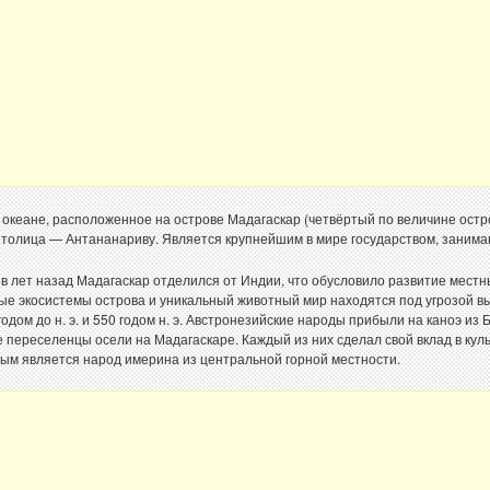
 океане, расположенное на острове Мадагаскар (четвёртый по величине остр
 Столица — Антананариву. Является крупнейшим в мире государством, заним
в лет назад Мадагаскар отделился от Индии, что обусловило развитие местн
ые экосистемы острова и уникальный животный мир находятся под угрозой 
ом до н. э. и 550 годом н. э. Австронезийские народы прибыли на каноэ из Б
переселенцы осели на Мадагаскаре. Каждый из них сделал свой вклад в куль
ным является народ имерина из центральной горной местности.