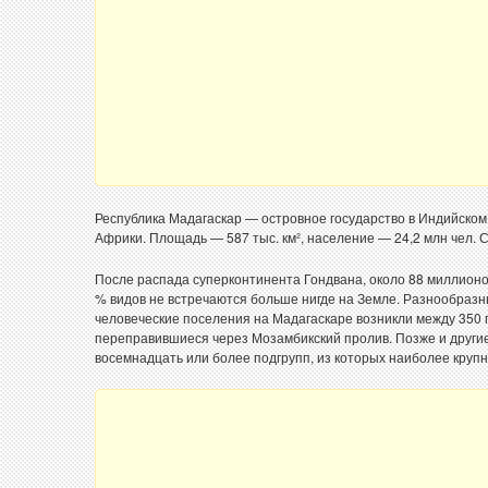
Республика Мадагаскар — островное государство в Индийском
Африки. Площадь — 587 тыс. км², население — 24,2 млн чел.
После распада суперконтинента Гондвана, около 88 миллионо
% видов не встречаются больше нигде на Земле. Разнообразн
человеческие поселения на Мадагаскаре возникли между 350 год
переправившиеся через Мозамбикский пролив. Позже и другие 
восемнадцать или более подгрупп, из которых наиболее круп