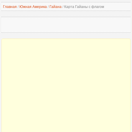
Главная
/
Южная Америка
/
Гайана
/
Карта Гайаны с флагом