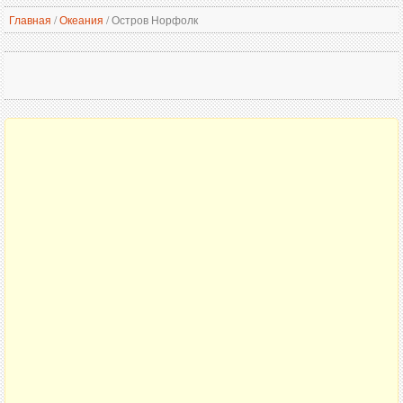
Главная
/
Океания
/
Остров Норфолк