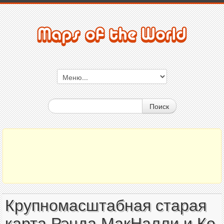
Поиск
Крупномасштабная старая
карта Рэнда МакНалли и Ко