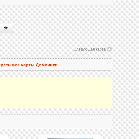
Следующая карта
реть все карты Доминики