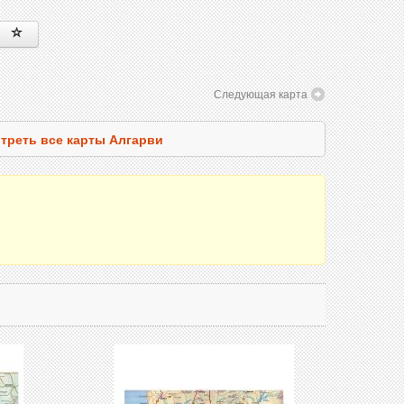
Следующая карта
треть все карты Алгарви