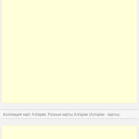
Коллекция карт Алгарви. Разные карты Алгарве (Алгарви - карты).