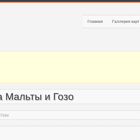
Главная
Галлерея кар
а Мальты и Гозо
 Гозо