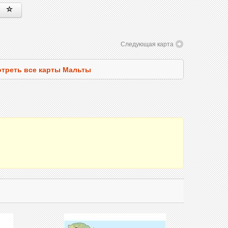
Следующая карта
треть все карты Мальты