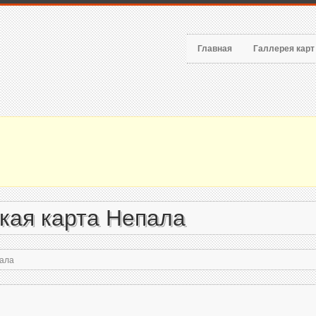
Главная
Галлерея кар
кая карта Непала
ала