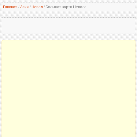
Главная
/
Азия
/
Непал
/
Большая карта Непала