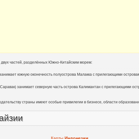
 двух частей, разделённых Южно-Китайским морем:
анимает южную оконечность полуострова Малакка с прилегающими островами,
аравак) занимает северную часть острова Калимантан с прилегающими остро
дательству страны имеют особые привилегии в бизнесе, области образовани
айзии
Карты
Индонезии