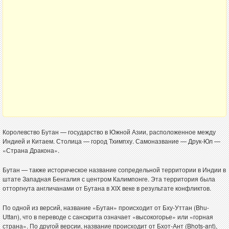
Королевство Бутан — государство в Южной Азии, расположенное между
Индией и Китаем. Столица — город Тхимпху. Самоназвание — Друк-Юл —
«Страна Дракона».
Бутан — также историческое название сопредельной территории в Индии в
штате Западная Бенгалия с центром Калимпонге. Эта территория была
отторгнута англичанами от Бутана в XIX веке в результате конфликтов.
По одной из версий, название «Бутан» происходит от Бху-Уттан (Bhu-
Uttan), что в переводе с санскрита означает «высокогорье» или «горная
страна». По другой версии, название происходит от Бхот-Ант (Bhots-ant),