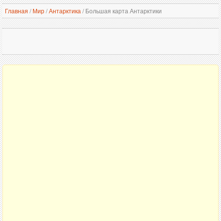
Главная
/
Мир
/
Антарктика
/
Большая карта Антарктики