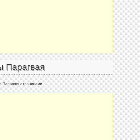
ы Парагвая
а Парагвая с границами.