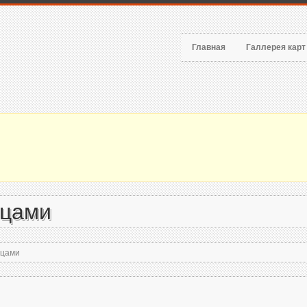
Главная
Галлерея кар
ицами
ицами