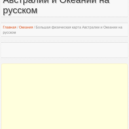
русском
Главная
/
Океания
/
Большая физическая карта Австралии и Океании на
русском