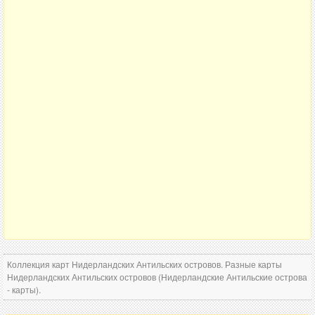
Коллекция карт Нидерландских Антильских островов. Разные карты
Нидерландских Антильских островов (Нидерландские Антильские острова
- карты).