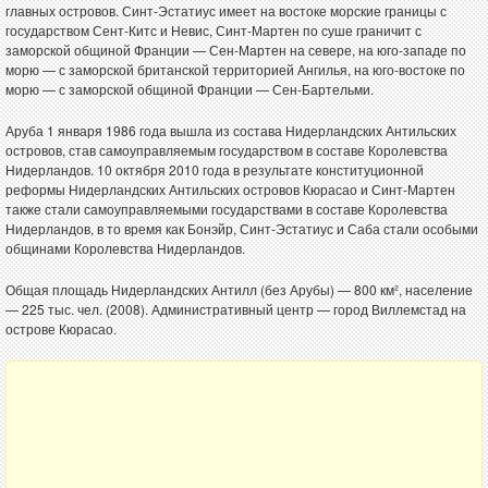
главных островов. Синт-Эстатиус имеет на востоке морские границы с
государством Сент-Китс и Невис, Синт-Мартен по суше граничит с
заморской общиной Франции — Сен-Мартен на севере, на юго-западе по
морю — с заморской британской территорией Ангилья, на юго-востоке по
морю — с заморской общиной Франции — Сен-Бартельми.
Аруба 1 января 1986 года вышла из состава Нидерландских Антильских
островов, став самоуправляемым государством в составе Королевства
Нидерландов. 10 октября 2010 года в результате конституционной
реформы Нидерландских Антильских островов Кюрасао и Синт-Мартен
также стали самоуправляемыми государствами в составе Королевства
Нидерландов, в то время как Бонэйр, Синт-Эстатиус и Саба стали особыми
общинами Королевства Нидерландов.
Общая площадь Нидерландских Антилл (без Арубы) — 800 км², население
— 225 тыс. чел. (2008). Административный центр — город Виллемстад на
острове Кюрасао.