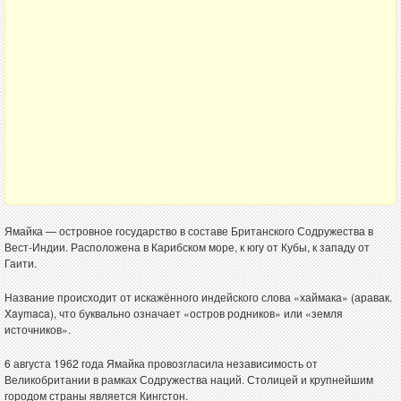
Ямайка — островное государство в составе Британского Содружества в
Вест-Индии. Расположена в Карибском море, к югу от Кубы, к западу от
Гаити.
Название происходит от искажённого индейского слова «хаймака» (аравак.
Xaymaca), что буквально означает «остров родников» или «земля
источников».
6 августа 1962 года Ямайка провозгласила независимость от
Великобритании в рамках Содружества наций. Столицей и крупнейшим
городом страны является Кингстон.