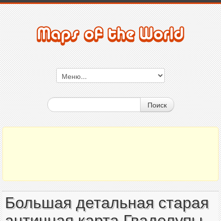
Поиск
Большая детальная старая
античная карта Гваделупы -