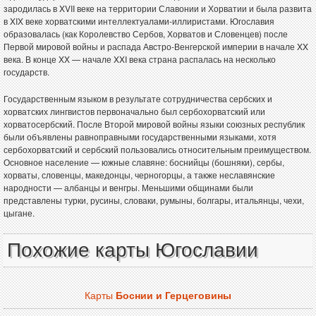
зародилась в XVII веке на территории Славонии и Хорватии и была развита
в XIX веке хорватскими интеллектуалами-иллиристами. Югославия
образовалась (как Королевство Сербов, Хорватов и Словенцев) после
Первой мировой войны и распада Австро-Венгерской империи в начале XX
века. В конце XX — начале XXI века страна распалась на несколько
государств.
Государственным языком в результате сотрудничества сербских и
хорватских лингвистов первоначально был сербохорватский или
хорватосербский. После Второй мировой войны языки союзных республик
были объявлены равноправными государственными языками, хотя
сербохорватский и сербский пользовались относительным преимуществом.
Основное население — южные славяне: боснийцы (бошняки), сербы,
хорваты, словенцы, македонцы, черногорцы, а также неславянские
народности — албанцы и венгры. Меньшими общинами были
представлены турки, русины, словаки, румыны, болгары, итальянцы, чехи,
цыгане.
Похожие карты Югославии
Карты
Боснии и Герцеговины