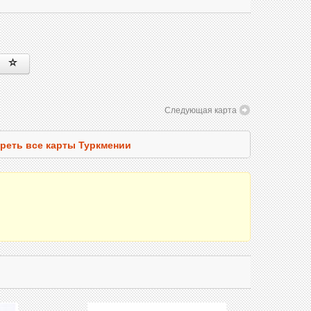
Следующая карта
реть все карты Туркмении