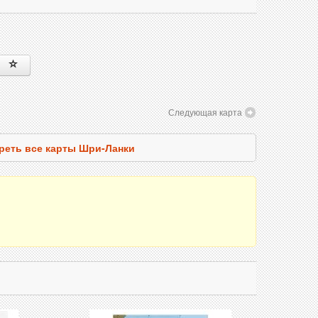
Следующая карта
реть все карты Шри-Ланки