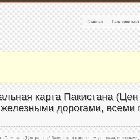
Главная
Галлерея кар
альная карта Пакистана (Цен
 железными дорогами, всеми 
а Пакистана (Центральный Вазиристан) с рельефом, дорогами, железными до