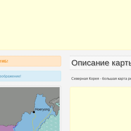
Описание карт
 1МБ!
изображение!
Северная Корея - большая карта р