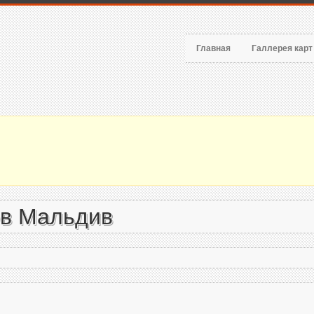
Главная
Галлерея кар
ов Мальдив