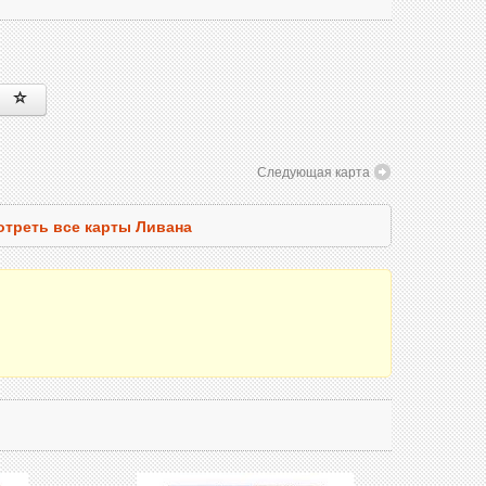
Следующая карта
треть все карты Ливана