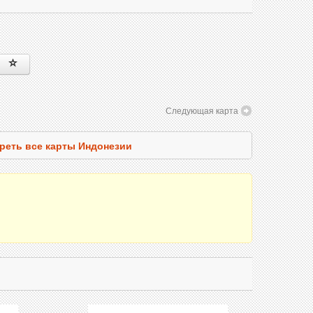
Следующая карта
реть все карты Индонезии