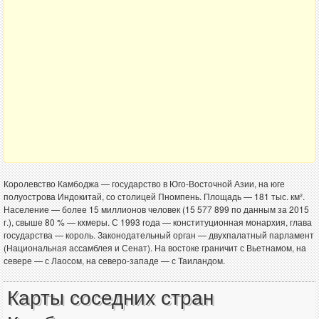
Королевство Камбоджа — государство в Юго-Восточной Азии, на юге
полуострова Индокитай, со столицей Пномпень. Площадь — 181 тыс. км².
Население — более 15 миллионов человек (15 577 899 по данным за 2015
г.), свыше 80 % — кхмеры. С 1993 года — конституционная монархия, глава
государства — король. Законодательный орган — двухпалатный парламент
(Национальная ассамблея и Сенат). На востоке граничит с Вьетнамом, на
севере — с Лаосом, на северо-западе — с Таиландом.
Карты соседних стран