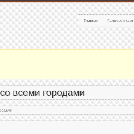
Главная
Галлерея кар
со всеми городами
ородами