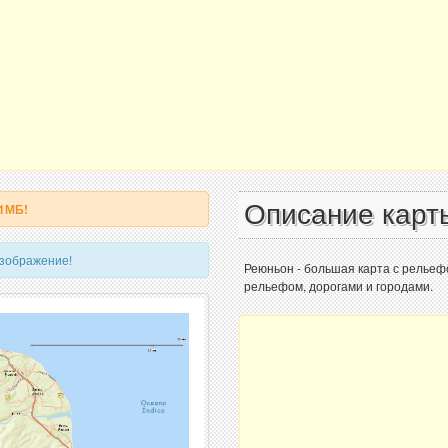
Описание карт
 1МБ!
изображение!
Реюньон - большая карта с рельеф
рельефом, дорогами и городами.