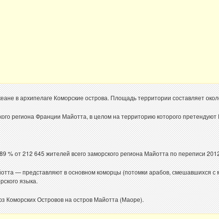
еане в архипелаге Коморские острова. Площадь территории составляет около
ого региона Франции Майотта, в целом на территорию которого претендуют
89 % от 212 645 жителей всего заморского региона Майотта по переписи 2012
айотта — представляют в основном коморцы (потомки арабов, смешавшихся с
рского языка.
з Коморских Островов на остров Майотта (Маоре).