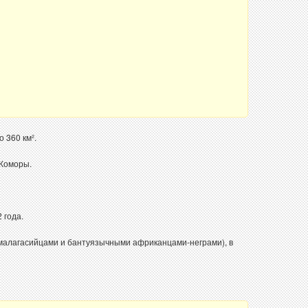
 360 км².
 Коморы.
 года.
 малагасийцами и бантуязычными африканцами-неграми), в