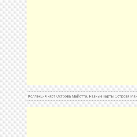
Коллекция карт Острова Майотта. Разные карты Острова Майо