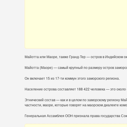
Майотта или Маоре, также Гранд-Тер — остров в Индийском ок
Майотта (Маоре) — самый крупный по размеру остров заморск
Он включает 15 из 17-ти коммун этого заморского региона.
Население острова составляет 188 422 человека — это около 
Этнический состав — как и в целом по заморскому региону М
частности, маоре, которые говорят на маорском диалекте комо
Генеральная Ассамблея ООН признала права государства Сою