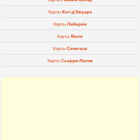
Карты
Кот-д’Ивуара
Карты
Либерии
Карты
Мали
Карты
Сенегала
Карты
Сьерра-Леоне