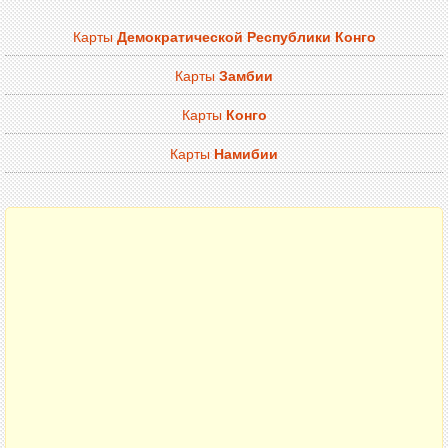
Карты
Демократической Республики Конго
Карты
Замбии
Карты
Конго
Карты
Намибии